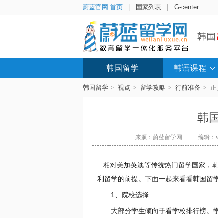
蔚蓝官网 首页
|
国家列表
|
G-center
韩国留学
韩语课程
韩国留学
>
视点
>
留学攻略
>
行前准备
>
正
韩
来源：蔚蓝留学网
编辑：wa
相对美加英澳等传统热门留学国家，韩
利留学的前提。下面一起来看看韩国留
1、院校选择
大部分学生倾向于看学校排行榜。学生