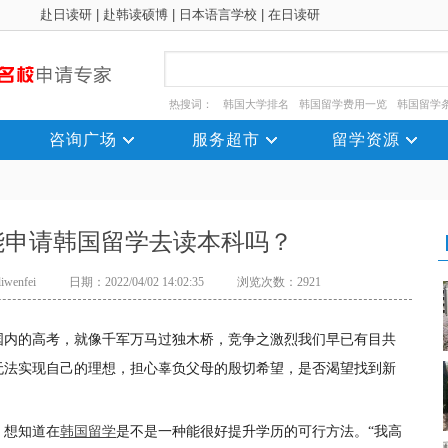
赴日读研
|
赴韩读硕博
|
日本语言学校
|
在日读研
热搜词：
韩国大学排名
韩国留学费用一览
韩国留学
咨询广场
服务超市
留学资源
能申请韩国留学去读本科吗？
wenfei
日期：2022/04/02 14:02:35
浏览次数：2921
国内的高考，就像千军万马过独木桥，竞争之激烈我们早已有目共
无法实现自己的理想，担心辜负父母的殷切希望，是否渴望找到新
，想知道在
韩国留学
是不是一种能很好提升学历的可行方法。“我高