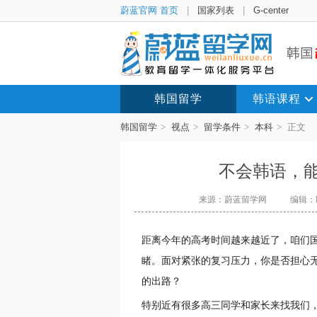
蔚蓝官网 首页
|
国家列表
|
G-center
韩国留学
韩语课程
韩国留学
>
视点
>
留学条件
>
本科
>
正文
不会韩语，
来源：蔚蓝留学网
编辑：li
距离今年的高考时间越来越近了，咱们
睹。面对紧张的复习压力，你是否担心
的出路？
特别近有很多高三同学和家长来找我们