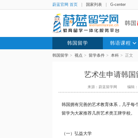
蔚蓝官网 首页
|
国家列表
|
G-center
韩国留学
韩语课程
韩国留学
>
视点
>
留学条件
>
本科
>
正文
艺术生申请韩国
来源：蔚蓝留学网
编辑：li
韩国拥有完善的艺术教育体系，几乎每
留学为大家推荐几所艺术类王牌学校。
（一）弘益大学