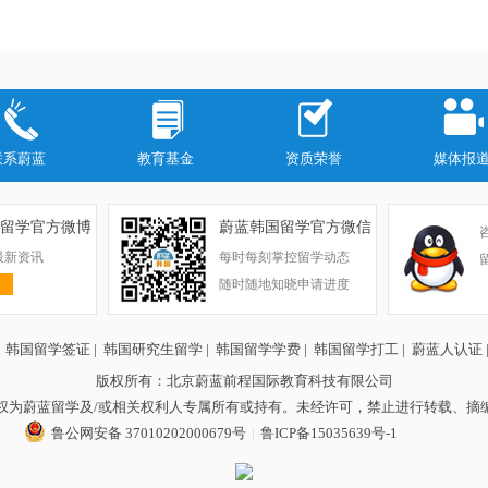
联系蔚蓝
教育基金
资质荣誉
媒体报
留学官方微博
蔚蓝韩国留学官方微信
最新资讯
每时每刻掌控留学动态
随时随地知晓申请进度
|
韩国留学签证
|
韩国研究生留学
|
韩国留学学费
|
韩国留学打工
|
蔚蓝人认证
版权所有：北京蔚蓝前程国际教育科技有限公司
权为蔚蓝留学及/或相关权利人专属所有或持有。未经许可，禁止进行转载、摘
鲁公网安备 37010202000679号
|
鲁ICP备15035639号-1